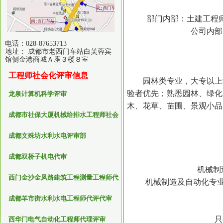
部门内部：土建工程师
公司内部：
电话：028-87653713
地址： 成都市老西门车站白芙蓉宾
馆侧金港商城Ａ座３楼８室
工程师社会化评审信息
园林类专业，大专以上学
验者优先；熟悉园林、绿化
龙泉计算机科学评审
木、花草、苗圃、景观小品
成都市社保大厦机械给排水工程师社会
化评审
成都文殊坊水利水电评审部
成都双桥子机电代审
机械制
西门金沙金凤路建筑工程测量工程师代
机械制造及自动化专业毕
理认定
成都羊市街水利水电工程师代评代审
只
西华门电气自动化工程师代理评审