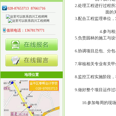
2.处理工程进行过程所
028-87653713 87661716
面的
3.配合工程监理单位，
值班电话：13678179771
4.参与相
5.负责园林的施工与设
6.协调项目总包、分包
7.审核相关专业有关甲
地理位置
8.监控工程实施阶段，
9.做好整个项目运作过
10.参加每周的现场
1