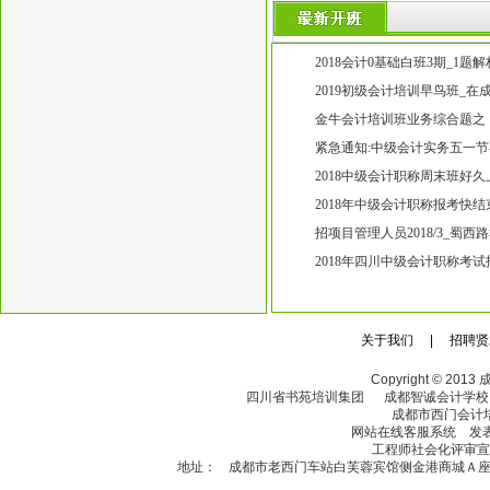
2018会计0基础白班3期_1题
考过吗?高笋塘0基础初级会计
2019初级会计培训早鸟班_
凭怎么办_高笋塘初级会计培
金牛会计培训班业务综合题之
五块石万达广场附近近期开20
紧急通知:中级会计实务五一节
中级会计师培训班2018好久上
2018中级会计职称周末班好
培训的 金牛五块石附近会计
2018年中级会计职称报考快
零基础培训班吗【会计零基础
招项目管理人员2018/3_蜀
称培训班
2018年四川中级会计职称考
哪家中级会计职称培训班比较
关于我们 | 招聘贤
Copyright © 
四川省书苑培训集团 成都智诚会计学
成都市西门会
网站在线客服系统 发表日
工程师社会化评审
宣
地址：
成都市老西门车站白芙蓉宾馆侧金港商城Ａ