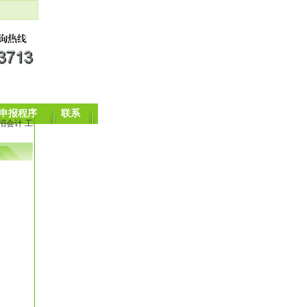
申报程序
联系
计 工种丰富啊!
招聘_2018春节后几个会计岗位_九里堤附近中级会计师职称培训班