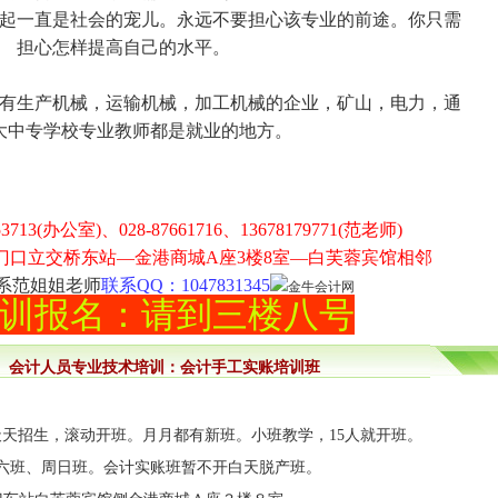
一直是社会的宠儿。永远不要担心该专业的前途。你只需
担心怎样提高自己的水平。
生产机械，运输机械，加工机械的企业，矿山，电力，通
大中专学校专业教师都是就业的地方。
713(办公室)、028-87661716、13678179771(范老师)
门口立交桥东站—金港商城A座3楼8室—白芙蓉宾馆相邻
系范姐姐老师
联系QQ：1047831345
训报名：请到三楼八号
会计人员专业技术培训：会计手工实账培训班
天天招生，滚动开班。月月都有新班。小班教学，15人就开班。
六班、周日班。会计实账班暂不开白天脱产班。