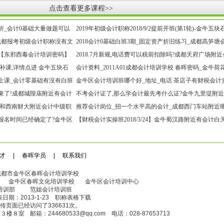
点击查看更多课程>>
解析_会计0基础大量做题可以
2019年初级会计职称2018/9/2提前开班(第1轮)-金牛五块
培训班
在成都报考初级会计职称没有文
初级会计职称培训班
2018会计0基础白班3期_固定资产折旧练习_成都高笋塘
训班
【东邪西毒会计培训密码】
计培训班比较好的在哪里_2019初级会计职称培训顺便通
2018.7月新规,电话费可以税前扣除吗?成都天府广场附近
19年初级会计职称的培训班
补课,详情点进 金牛五块石
计入门培训班_会计实操提升班_好久上课
会计资料_2011A01成都会计培训学校 春晖密码_金牛荷
课
久上课_会计零基础有没有白班
池附近会计入门培训班哪个好_2011A01会计资料
金牛区会计培训班哪个好_地址_电话 茶店子有财税会计
职称培训班
结束了!成都城隍庙附近有会计
操培训中心【学思捷金牛会计】
不考会计证了,那么学会计最先考什么证?金牛九里堤附近
入门班】
西路和西南财大附近会计中级职
会计零基础培训班哪家好【学思捷会计培训】
推荐会计岗位_招一个水平高的会计_成都西门车站附近
试报名时间已经确定了?金牛区
有会计培训班【西门实操账会计培训】
【财税会计实操班2018/3/24】金牛蜀汉路附近有会计白
好
培训班吗_考试报名费用多少钱
才 | 春晖学员 | 联系我们
2013 成都市金牛区春晖会计培训学校
校 金牛区春晖文化培训学校 金牛区会计培训中心
计培训部 范姐会计培训班
期：2013-1-23
职称表格下载
传页面已经访问了336631次。
座３楼８室
邮箱：244680533@qq.com 电话：028-87653713