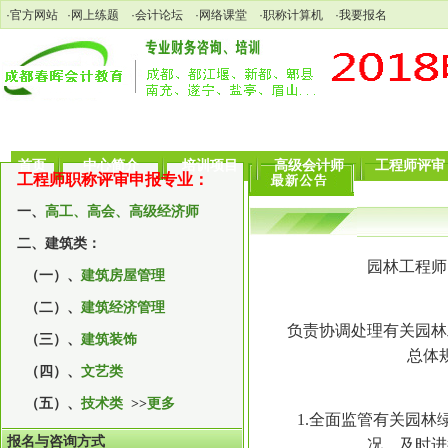
·
官方网站
·
网上练题
·
会计论坛
·
网络课堂
·
职称计算机
·
我要报名
首页
中心简介
培训项目
高级会计师
工程师评审
工程师职称评审申报专业：
一、
高工、高会、高级经济师
二、建筑类：
园林工程师
（一）、
建筑房屋管理
（二）、
建筑经济管理
负责协调处理有关园林工
（三）、
建筑装饰
总体
（四）、
文艺类
（五）、
技术类
>>
更多
1.全面监管有关园林绿
报名与咨询方式
况，及时进