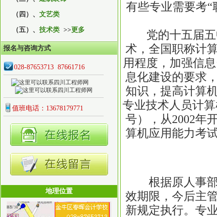
有些专业需要考“
（四）、
文艺类
（五）、
技术类
>>
更多
党的十五届五中
术，全国职称计
报名与咨询方式
用程度，加强信息
028-87653713 87661716
息化建设的要求
知识，提高计算
专业技术人员计算机
值班电话：13678179771
号），从2002
算机应用能力考
根据原人事部的
地理位置
效期限，今后主
新规定执行。专