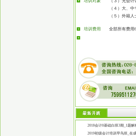
培训对象
（３）无会计
（４）大、中
（５）外籍人
培训费用
全部所有费用
2018会计0基础白班3期_1题
考过吗?高笋塘0基础初级会计
2019初级会计培训早鸟班_