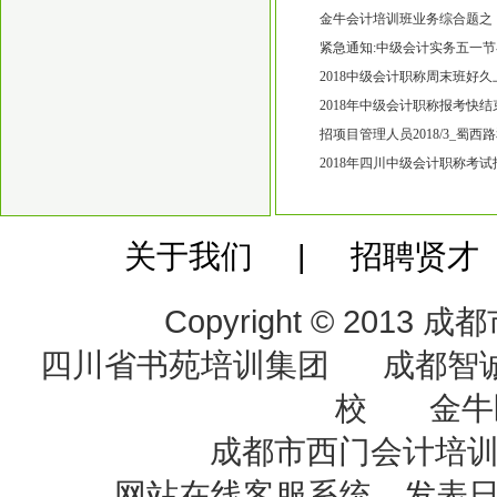
凭怎么办_高笋塘初级会计培
金牛会计培训班业务综合题之
五块石万达广场附近近期开20
紧急通知:中级会计实务五一节
中级会计师培训班2018好久上
2018中级会计职称周末班好
培训的 金牛五块石附近会计
2018年中级会计职称报考快
零基础培训班吗【会计零基础
招项目管理人员2018/3_蜀
称培训班
2018年四川中级会计职称考
哪家中级会计职称培训班比较
关于我们 | 招聘贤才
Copyright © 20
四川省书苑培训集团 成都智
校 金牛
成都市西门会计培
网站在线客服系统 发表日期