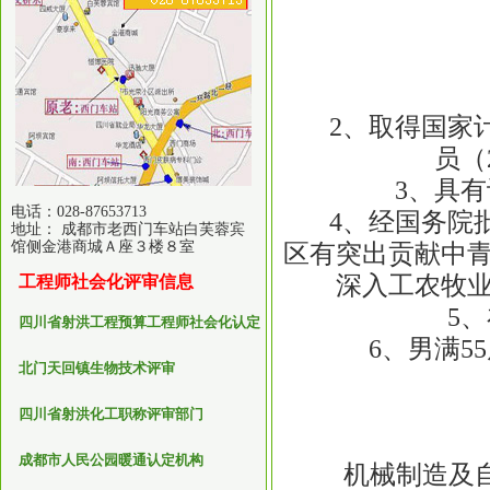
2、取得国家计
员（
3、具有计
电话：028-87653713
4、经国务院批
地址： 成都市老西门车站白芙蓉宾
馆侧金港商城Ａ座３楼８室
区有突出贡献中
深入工农牧
工程师社会化评审信息
5、在
四川省射洪工程预算工程师社会化认定
6、男满55
北门天回镇生物技术评审
四川省射洪化工职称评审部门
成都市人民公园暖通认定机构
机械制造及