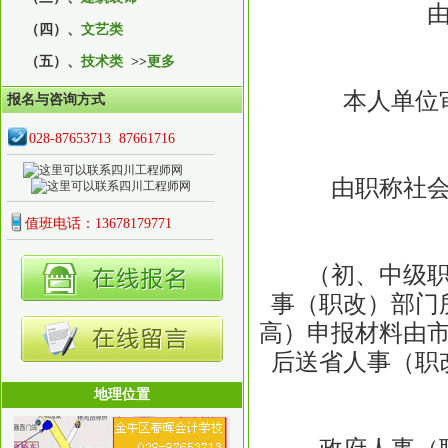
由本
（四）、
文艺类
（五）、
技术类
>>
更多
本人单位审
报名与咨询方式
028-87653713 87661716
由职称社会化
值班电话：13678179771
（初、中级职称
事（职改）部门
高）申报材料由
后送省人事（职
地理位置