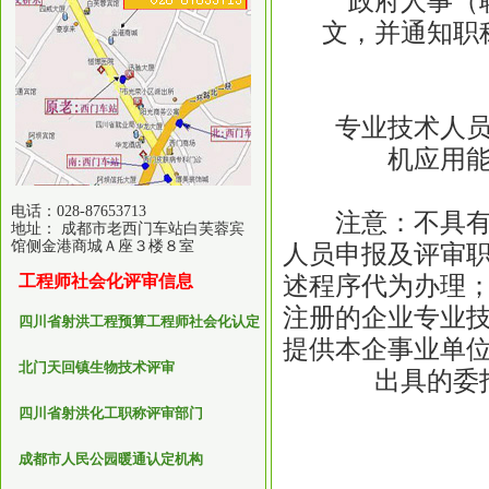
政府人事（职
文，并通知职
专业技术人员凭
机应用
电话：028-87653713
注意：不具有人
地址： 成都市老西门车站白芙蓉宾
馆侧金港商城Ａ座３楼８室
人员申报及评审
述程序代为办理
工程师社会化评审信息
注册的企业专业
四川省射洪工程预算工程师社会化认定
提供本企事业单
北门天回镇生物技术评审
出具的委
四川省射洪化工职称评审部门
成都市人民公园暖通认定机构