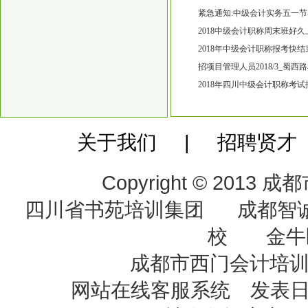
五块石万达广场附近近期开20
紧急通知:中级会计实务五一节
中级会计师培训班2018好久上
2018中级会计职称周末班好
培训的 金牛五块石附近会计
2018年中级会计职称报考快
零基础培训班吗【会计零基础
招项目管理人员2018/3_蜀
称培训班
2018年四川中级会计职称考
哪家中级会计职称培训班比较
关于我们 | 招聘贤才
Copyright © 20
四川省书苑培训集团 成都智
校 金牛
成都市西门会计培
网站在线客服系统 发表日期