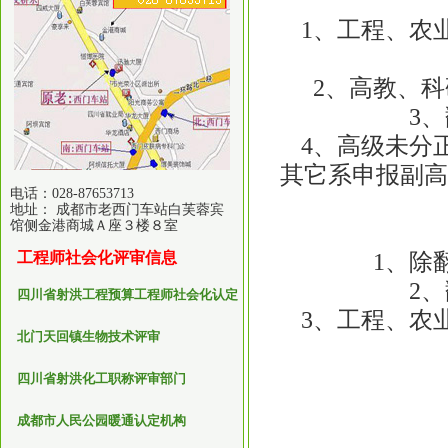
1、工程、农业
2、高教、科研
3、翻
4、高级未分正
其它系申报副
电话：028-87653713
地址： 成都市老西门车站白芙蓉宾
馆侧金港商城Ａ座３楼８室
1、除翻
工程师社会化评审信息
2、翻
四川省射洪工程预算工程师社会化认定
3、工程、农业
北门天回镇生物技术评审
4
四川省射洪化工职称评审部门
成都市人民公园暖通认定机构