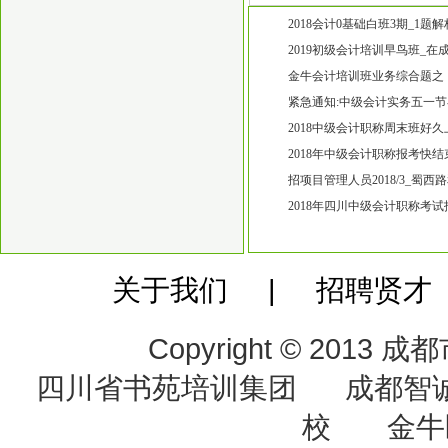
2018会计0基础白班3期_1题
考过吗?高笋塘0基础初级会计
2019初级会计培训早鸟班_
凭怎么办_高笋塘初级会计培
金牛会计培训班业务综合题之
五块石万达广场附近近期开20
紧急通知:中级会计实务五一节
中级会计师培训班2018好久上
2018中级会计职称周末班好
培训的 金牛五块石附近会计
2018年中级会计职称报考快
零基础培训班吗【会计零基础
招项目管理人员2018/3_蜀
称培训班
2018年四川中级会计职称考
哪家中级会计职称培训班比较
关于我们 | 招聘贤才
Copyright © 20
四川省书苑培训集团 成都智
校 金牛