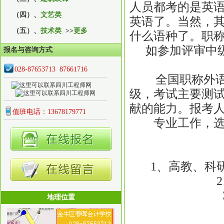
人员都考的是英
（四）、
文艺类
英语了。当然，
（五）、
技术类
>>
更多
什么语种了。职
如参加评审中级
报名与咨询方式
028-87653713 87661716
全国职称外语(
级，考试主要测
献的能力。报考
值班电话：13678179771
专业工作，
1、高教、科研
2、
3
地理位置