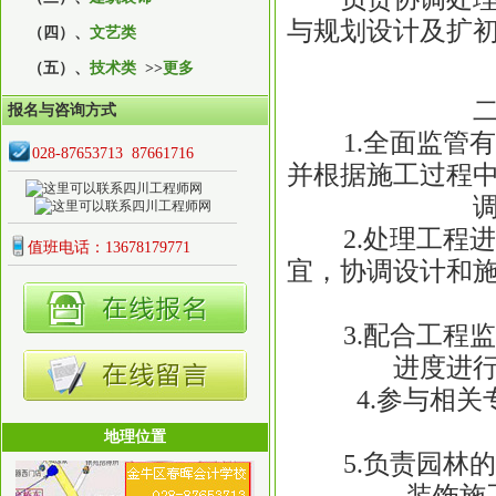
与规划设计及扩
（四）、
文艺类
（五）、
技术类
>>
更多
报名与咨询方式
1.全面监管有
028-87653713 87661716
并根据施工过程
2.处理工程进
值班电话：13678179771
宜，协调设计和
3.配合工程监
进度进
4.参与相关专
地理位置
5.负责园林的
装饰施