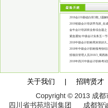
2018会计0基础白班3期_1题
考过吗?高笋塘0基础初级会计
2019初级会计培训早鸟班_
凭怎么办_高笋塘初级会计培
金牛会计培训班业务综合题之
五块石万达广场附近近期开20
紧急通知:中级会计实务五一节
中级会计师培训班2018好久上
2018中级会计职称周末班好
培训的 金牛五块石附近会计
2018年中级会计职称报考快
零基础培训班吗【会计零基础
招项目管理人员2018/3_蜀
称培训班
2018年四川中级会计职称考
哪家中级会计职称培训班比较
关于我们 | 招聘贤才
Copyright © 20
四川省书苑培训集团 成都智