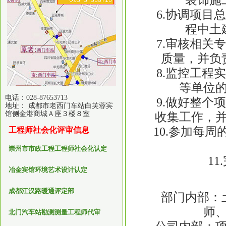
6.协调项目总
程中土
7.审核相关专
质量，并负
8.监控工程实
等单位
电话：028-87653713
9.做好整个项
地址： 成都市老西门车站白芙蓉宾
馆侧金港商城Ａ座３楼８室
收集工作，
10.参加每周
工程师社会化评审信息
崇州市市政工程工程师社会化认定
11.
冶金宾馆环境艺术设计认定
成都江汉路暖通评定部
部门内部：土
师
北门汽车站勘测测量工程师代审